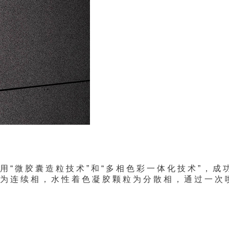
 “ 微 胶 囊 造 粒 技 术 ” 和 “ 多 相 色 彩 一 体 化 技 术 ” ， 成
 为 连 续 相 ， 水 性 着 色 凝 胶 颗 粒 为 分 散 相 ， 通 过 一 次 