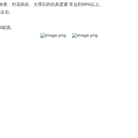
效果：对花岗岩、大理石的仿真度通 常达到98%以上。
5左右。
和能源。