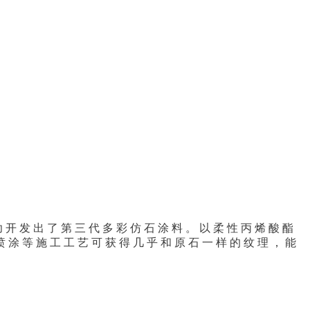
 功 开 发 出 了 第 三 代 多 彩 仿 石 涂 料 。 以 柔 性 丙 烯 酸 酯
喷 涂 等 施 工 工 艺 可 获 得 几 乎 和 原 石 一 样 的 纹 理 ， 能