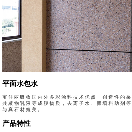
平面水包水
宝 佳 丽 吸 收 国 内 外 多 彩 涂 料 技 术 优 点 ， 创 造 性 的 采 用
共 聚 物 乳 液 等 成 膜 物 质 ， 去 离 子 水 、 颜 填 料 助 剂 等
与 真 石 材 媲 美 。
产品特性