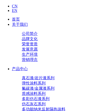
CN
EN
首页
关于我们
公司简介
品牌文化
荣誉资质
发展意愿
生产环境
营销理念
产品中心
真石漆/岩片漆系列
弹性涂料系列
氟碳漆/金属漆系列
质感涂料系列
多彩仿石漆系列
仿石灰石系列
多功能纳米反射隔热涂料