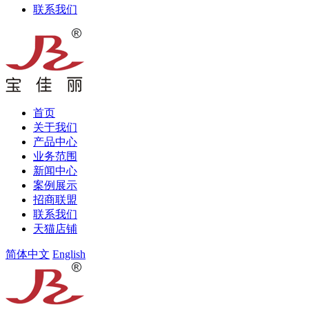
联系我们
首页
关于我们
产品中心
业务范围
新闻中心
案例展示
招商联盟
联系我们
天猫店铺
简体中文
English